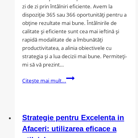
mintii
zi de zi prin întâlniri eficiente. Avem la
dispoziție 365 sau 366 oportunități pentru a
obține rezultate mai bune. Întâlnirile de
calitate și eficiente sunt cea mai ieftină și
rapidă modalitate de a îmbunătăți
productivitatea, a alinia obiectivele cu
strategia și a lua decizii mai bune. Permiteți-
mi să vă prezint…
Performanța
Citește mai mult...
unei
companii
se
construiește
Strategie pentru Excelenta in
prin
întâlniri
Afaceri: utilizarea eficace a
eficiente