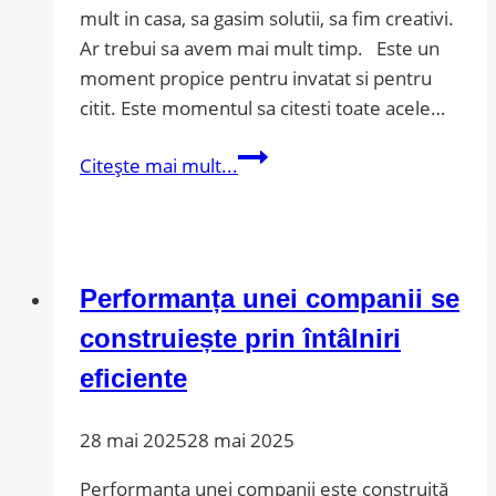
mult in casa, sa gasim solutii, sa fim creativi.
Ar trebui sa avem mai mult timp. Este un
moment propice pentru invatat si pentru
citit. Este momentul sa citesti toate acele…
Un
Citește mai mult...
Gentleman
la
Moscova
sau
Performanța unei companii se
pentru
ca
construiește prin întâlniri
nu
eficiente
poti
sa
28 mai 2025
28 mai 2025
pui
catuse
Performanța unei companii este construită