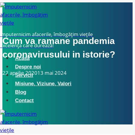
Skip
to
content
Împuternicim afacerile, îmbogățim viețile
Cum va ramane pandemia
Excelența care durează!
coronavirusului in istorie?
Acasă
Despre noi
22 aprilie 2020
13 mai 2024
Servicii
Misiune, Viziune, Valori
Blog
Contact