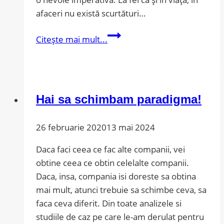
afaceri nu există scurtături…
Nu
Citește mai mult...
există
scurtături
către
succes
Hai sa schimbam paradigma!
26 februarie 2020
13 mai 2024
Daca faci ceea ce fac alte companii, vei
obtine ceea ce obtin celelalte companii.
Daca, insa, compania isi doreste sa obtina
mai mult, atunci trebuie sa schimbe ceva, sa
faca ceva diferit. Din toate analizele si
studiile de caz pe care le-am derulat pentru