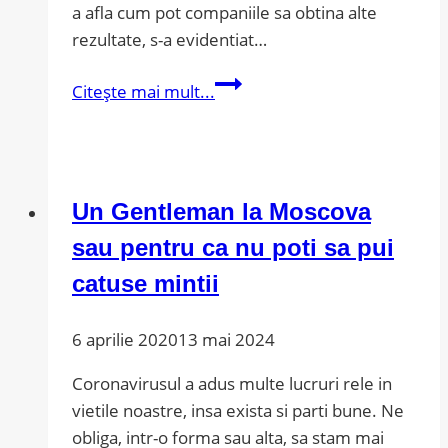
a afla cum pot companiile sa obtina alte
rezultate, s-a evidentiat…
Hai
Citește mai mult...
sa
schimbam
paradigma!
Un Gentleman la Moscova
sau pentru ca nu poti sa pui
catuse mintii
6 aprilie 2020
13 mai 2024
Coronavirusul a adus multe lucruri rele in
vietile noastre, insa exista si parti bune. Ne
obliga, intr-o forma sau alta, sa stam mai