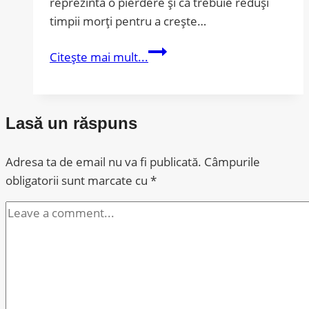
reprezintă o pierdere și că trebuie reduși
timpii morți pentru a crește…
Când
Citește mai mult...
„optimizarea”
devine
risc
Lasă un răspuns
Adresa ta de email nu va fi publicată.
Câmpurile
obligatorii sunt marcate cu
*