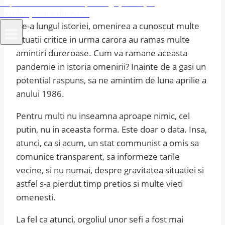
Împuternicim afacerile, îmbogățim viețile
Excelența care durează!
De-a lungul istoriei, omenirea a cunoscut multe
situatii critice in urma carora au ramas multe
amintiri dureroase. Cum va ramane aceasta
pandemie in istoria omenirii? Inainte de a gasi un
potential raspuns, sa ne amintim de luna aprilie a
anului 1986.
Pentru multi nu inseamna aproape nimic, cel
putin, nu in aceasta forma. Este doar o data. Insa,
atunci, ca si acum, un stat communist a omis sa
comunice transparent, sa informeze tarile
vecine, si nu numai, despre gravitatea situatiei si
astfel s-a pierdut timp pretios si multe vieti
omenesti.
La fel ca atunci, orgoliul unor sefi a fost mai