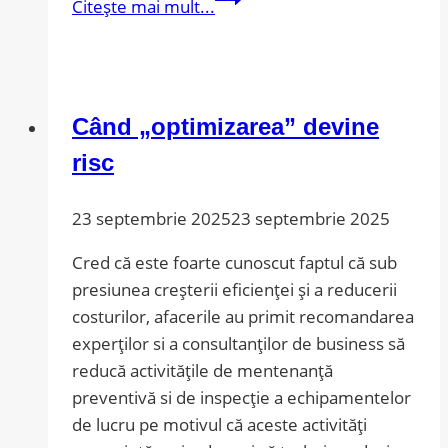
Citește mai mult...
pentru
Excelenta
in
Afaceri:
Când „optimizarea” devine
utilizarea
eficace
risc
a
utilajelor
23 septembrie 2025
23 septembrie 2025
Cred că este foarte cunoscut faptul că sub
presiunea creșterii eficienței și a reducerii
costurilor, afacerile au primit recomandarea
experților si a consultanților de business să
reducă activitățile de mentenanță
preventivă si de inspecție a echipamentelor
de lucru pe motivul că aceste activități