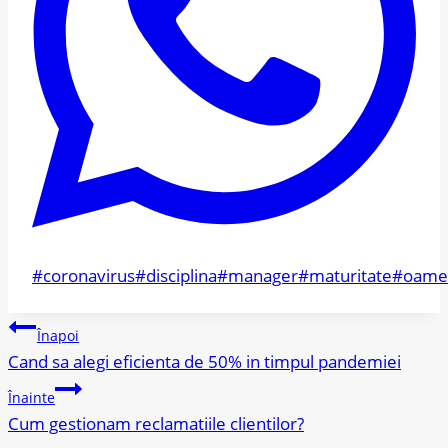
Post
#
coronavirus
#
disciplina
#
manager
#
maturitate
#
oame
Tags:
Navigare
Înapoi
Cand sa alegi eficienta de 50% in timpul pandemiei
în
Înainte
articole
Cum gestionam reclamatiile clientilor?