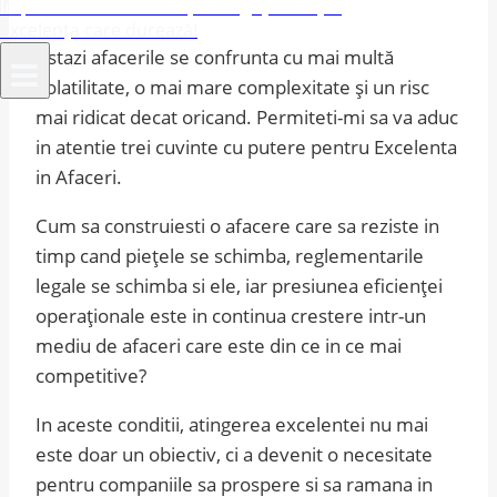
Împuternicim afacerile, îmbogățim viețile
Excelența care durează!
Astazi afacerile se confrunta cu mai multă
volatilitate, o mai mare complexitate și un risc
mai ridicat decat oricand. Permiteti-mi sa va aduc
in atentie trei cuvinte cu putere pentru Excelenta
in Afaceri.
Cum sa construiesti o afacere care sa reziste in
timp cand piețele se schimba, reglementarile
legale se schimba si ele, iar presiunea eficienței
operaționale este in continua crestere intr-un
mediu de afaceri care este din ce in ce mai
competitive?
In aceste conditii, atingerea excelentei nu mai
este doar un obiectiv, ci a devenit o necesitate
pentru companiile sa prospere si sa ramana in