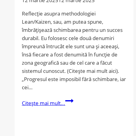
12 martie 2025
12 martie 2025
Reflecție asupra methodologiei
Lean/Kaizen, sau, am putea spune,
îmbrățișează schimbarea pentru un succes
durabil. Eu folosesc cele două denumiri
împreună întrucât ele sunt una și aceeași,
însă fiecare a fost denumită în funcție de
zona geografică sau de cel care a făcut
sistemul cunoscut. (Citește mai mult aici).
„Progresul este imposibil fără schimbare, iar
cei…
Reflecție
Citește mai mult...
asupra
methodologiei
Lean/Kaizen