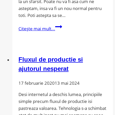
la un sfarsit. Poate nu va fi asa cum ne
asteptam, insa va fi un nou normal pentru
toti. Poti astepta sa se…
Recruteaza
Citește mai mult...
in
timpul
pandemiei
Fluxul de productie si
ajutorul nesperat
17 februarie 2020
13 mai 2024
Desi internetul a deschis lumea, principiile
simple precum fluxul de productie isi
pastreaza valoarea. Tehnologia s-a schimbat