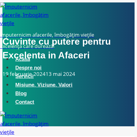
Skip
to
content
Împuternicim afacerile, îmbogățim viețile
Cuvinte cu putere pentru
Excelența care durează!
Excelenta in Afaceri
Acasă
Despre noi
19 februarie 2024
13 mai 2024
Servicii
Misiune, Viziune, Valori
Blog
Contact