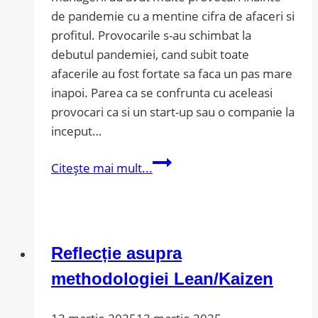
de pandemie cu a mentine cifra de afaceri si
profitul. Provocarile s-au schimbat la
debutul pandemiei, cand subit toate
afacerile au fost fortate sa faca un pas mare
inapoi. Parea ca se confrunta cu aceleasi
provocari ca si un start-up sau o companie la
inceput…
Cum
Citește mai mult...
ajuta
afacerea
metodologia
6S
Reflecție asupra
?
methodologiei Lean/Kaizen