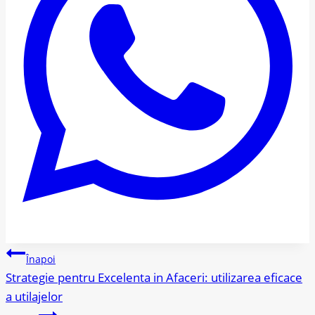
Navigare
Înapoi
Strategie pentru Excelenta in Afaceri: utilizarea eficace
în
a utilajelor