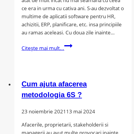
atat de mult incat nu mai seamana cu ceea
ce era in urma cu cativa ani. S-au dezvoltat o
multime de aplicatii software pentru HR,
achizitii, ERP, planificare, etc. insa principiile
au ramas aceleasi. Cu doua zile inainte…
Fluxul
Citește mai mult...
de
productie
si
ajutorul
Cum ajuta afacerea
nesperat
metodologia 6S ?
23 noiembrie 2021
13 mai 2024
Afacerile, proprietarii, stakeholderii si
managerii au avut multe provocari inainte