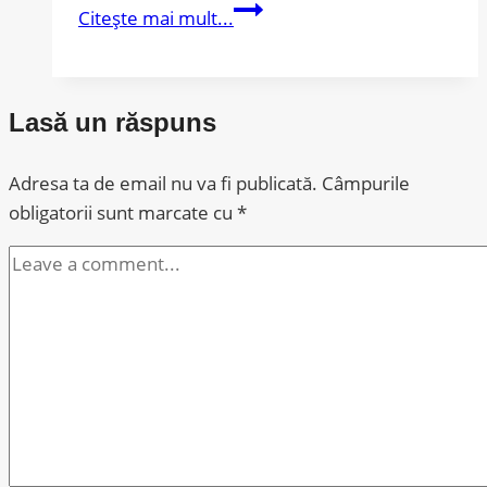
Cum
Citește mai mult...
se
atinge
obiectivul
Lasă un răspuns
zero
defecte?
Adresa ta de email nu va fi publicată.
Câmpurile
obligatorii sunt marcate cu
*