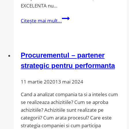
EXCELENTA nu…
Strategii
Citește mai mult...
cheie
pentru
Excelenta
in
Procurementul – partener
Afaceri
strategic pentru performanta
11 martie 2020
13 mai 2024
Cand a analizat compania ta si a inteles cum
se realizeaza achizitiile? Cum se aproba
achizitiile? Achizitiile sunt realizate pe
categorii? Cum arata procesul? Care este
strategia companiei si cum participa