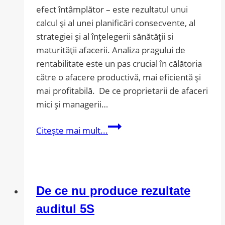
efect întâmplător – este rezultatul unui
calcul și al unei planificări consecvente, al
strategiei și al înțelegerii sănătății si
maturității afacerii. Analiza pragului de
rentabilitate este un pas crucial în călătoria
către o afacere productivă, mai eficientă și
mai profitabilă. De ce proprietarii de afaceri
mici și managerii…
Pragul
Citește mai mult...
de
rentabilitate
nu
doar
De ce nu produce rezultate
un
metric,
auditul 5S
ci