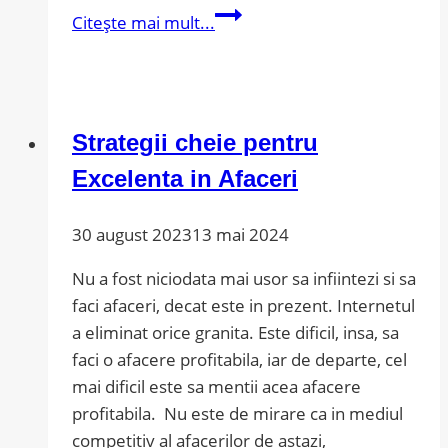
Recruteaza
Citește mai mult...
in
timpul
pandemiei
Strategii cheie pentru
Excelenta in Afaceri
30 august 2023
13 mai 2024
Nu a fost niciodata mai usor sa infiintezi si sa
faci afaceri, decat este in prezent. Internetul
a eliminat orice granita. Este dificil, insa, sa
faci o afacere profitabila, iar de departe, cel
mai dificil este sa mentii acea afacere
profitabila. Nu este de mirare ca in mediul
competitiv al afacerilor de astazi,