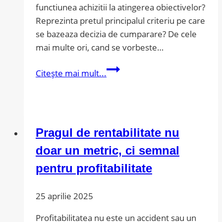
functiunea achizitii la atingerea obiectivelor?
Reprezinta pretul principalul criteriu pe care
se bazeaza decizia de cumparare? De cele
mai multe ori, cand se vorbeste…
Procurementul
Citește mai mult...
–
partener
strategic
pentru
Pragul de rentabilitate nu
performanta
doar un metric, ci semnal
pentru profitabilitate
25 aprilie 2025
Profitabilitatea nu este un accident sau un