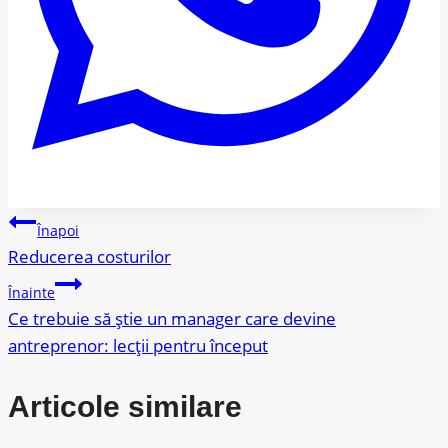
Navigare
Înapoi
Reducerea costurilor
în
Înainte
articole
Ce trebuie să știe un manager care devine
antreprenor: lecții pentru început
Articole similare