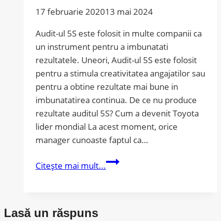
semnal
17 februarie 2020
13 mai 2024
pentru
Audit-ul 5S este folosit in multe companii ca
profitabilitate
un instrument pentru a imbunatati
rezultatele. Uneori, Audit-ul 5S este folosit
pentru a stimula creativitatea angajatilor sau
pentru a obtine rezultate mai bune in
imbunatatirea continua. De ce nu produce
rezultate auditul 5S? Cum a devenit Toyota
lider mondial La acest moment, orice
manager cunoaste faptul ca…
De
Citește mai mult...
ce
nu
produce
Lasă un răspuns
rezultate