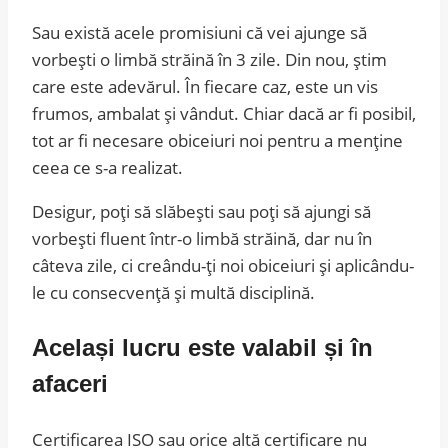
Sau există acele promisiuni că vei ajunge să
vorbești o limbă străină în 3 zile. Din nou, știm
care este adevărul. În fiecare caz, este un vis
frumos, ambalat și vândut. Chiar dacă ar fi posibil,
tot ar fi necesare obiceiuri noi pentru a menține
ceea ce s-a realizat.
Desigur, poți să slăbești sau poți să ajungi să
vorbești fluent într-o limbă străină, dar nu în
câteva zile, ci creându-ți noi obiceiuri și aplicându-
le cu consecvență și multă disciplină.
Același lucru este valabil și în
afaceri
Certificarea ISO sau orice altă certificare nu