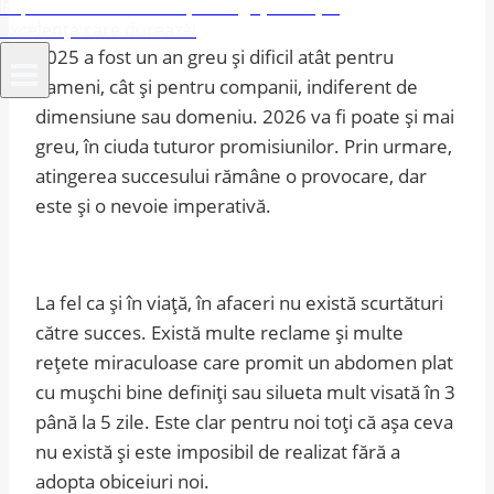
Împuternicim afacerile, îmbogățim viețile
Excelența care durează!
2025 a fost un an greu și dificil atât pentru
oameni, cât și pentru companii, indiferent de
dimensiune sau domeniu. 2026 va fi poate și mai
greu, în ciuda tuturor promisiunilor. Prin urmare,
atingerea succesului rămâne o provocare, dar
este și o nevoie imperativă.
La fel ca și în viață, în afaceri nu există scurtături
către succes. Există multe reclame și multe
rețete miraculoase care promit un abdomen plat
cu mușchi bine definiți sau silueta mult visată în 3
până la 5 zile. Este clar pentru noi toți că așa ceva
nu există și este imposibil de realizat fără a
adopta obiceiuri noi.