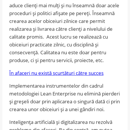
aduce clienți mai mulți și nu înseamnă doar acele
proceduri și politici afișate pe pereți. Înseamnă
crearea acelor obiceiuri zilnice care permit
realizarea și livrarea către clienți a nivelului de
calitate promis. Acest lucru se realizează cu
obiceiuri practicate zilnic, cu disciplină și
consecvență. Calitatea nu este doar pentru
produse, ci și pentru servicii, proiecte, etc.
În afaceri nu există scurtături către succes
Implementarea instrumentelor din cadrul
metodologiei Lean Enterprise nu elimină pierderi
și greșeli doar prin aplicarea o singură dată ci prin
crearea unor obiceiuri și a unei gândiri noi.
Inteligența artificială și digitalizarea nu rezolvă
probleme din afaceri. Ba din contră, am putea