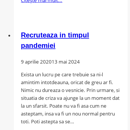
Citește mai mult...
de
productie
si
ajutorul
Recruteaza in timpul
nesperat
pandemiei
9 aprilie 2020
13 mai 2024
Exista un lucru pe care trebuie sa ni-l
amintim intotdeauna, oricat de greu ar fi.
Nimic nu dureaza o vesnicie. Prin urmare, si
situatia de criza va ajunge la un moment dat
la un sfarsit. Poate nu va fi asa cum ne
asteptam, insa va fi un nou normal pentru
toti. Poti astepta sa se…