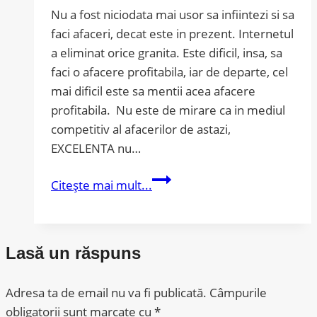
Nu a fost niciodata mai usor sa infiintezi si sa
faci afaceri, decat este in prezent. Internetul
a eliminat orice granita. Este dificil, insa, sa
faci o afacere profitabila, iar de departe, cel
mai dificil este sa mentii acea afacere
profitabila. Nu este de mirare ca in mediul
competitiv al afacerilor de astazi,
EXCELENTA nu…
Strategii
Citește mai mult...
cheie
pentru
Excelenta
Lasă un răspuns
in
Afaceri
Adresa ta de email nu va fi publicată.
Câmpurile
obligatorii sunt marcate cu
*