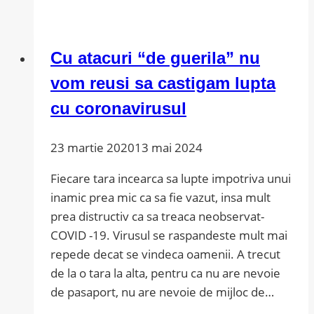
să
știe
un
Cu atacuri “de guerila” nu
manager
care
vom reusi sa castigam lupta
devine
cu coronavirusul
antreprenor:
lecții
23 martie 2020
13 mai 2024
pentru
început
Fiecare tara incearca sa lupte impotriva unui
inamic prea mic ca sa fie vazut, insa mult
prea distructiv ca sa treaca neobservat-
COVID -19. Virusul se raspandeste mult mai
repede decat se vindeca oamenii. A trecut
de la o tara la alta, pentru ca nu are nevoie
de pasaport, nu are nevoie de mijloc de…