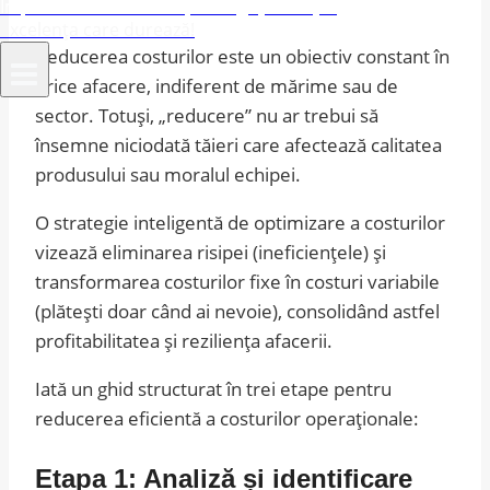
Împuternicim afacerile, îmbogățim viețile
Excelența care durează!
Reducerea costurilor este un obiectiv constant în
orice afacere, indiferent de mărime sau de
sector. Totuși, „reducere” nu ar trebui să
însemne niciodată tăieri care afectează calitatea
produsului sau moralul echipei.
O strategie inteligentă de optimizare a costurilor
vizează eliminarea risipei (ineficiențele) și
transformarea costurilor fixe în costuri variabile
(plătești doar când ai nevoie), consolidând astfel
profitabilitatea și reziliența afacerii.
Iată un ghid structurat în trei etape pentru
reducerea eficientă a costurilor operaționale:
Etapa 1: Analiză și identificare