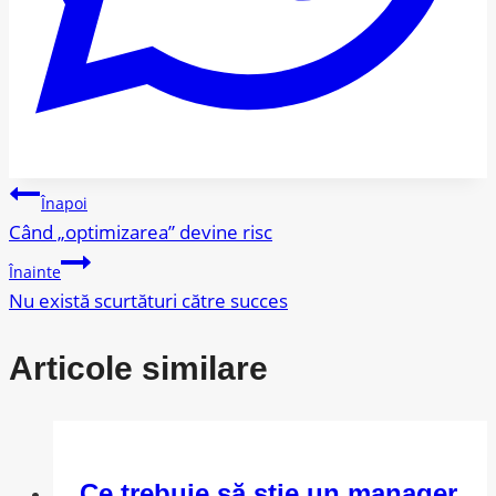
Navigare
Înapoi
Când „optimizarea” devine risc
în
Înainte
articole
Nu există scurtături către succes
Articole similare
Ce trebuie să știe un manager