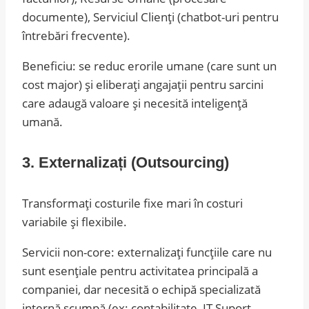
documente), Serviciul Clienți (chatbot-uri pentru
întrebări frecvente).
Beneficiu: se reduc erorile umane (care sunt un
cost major) și eliberați angajații pentru sarcini
care adaugă valoare și necesită inteligență
umană.
3. Externalizați (Outsourcing)
Transformați costurile fixe mari în costuri
variabile și flexibile.
Servicii non-core: externalizați funcțiile care nu
sunt esențiale pentru activitatea principală a
companiei, dar necesită o echipă specializată
internă scumpă (ex: contabilitate, IT Suport,