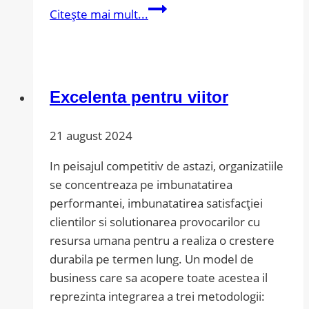
Cu
Citește mai mult...
atacuri
“de
guerila”
nu
Excelenta pentru viitor
vom
reusi
21 august 2024
sa
castigam
In peisajul competitiv de astazi, organizatiile
lupta
se concentreaza pe imbunatatirea
cu
performantei, imbunatatirea satisfacției
coronavirusul
clientilor si solutionarea provocarilor cu
resursa umana pentru a realiza o crestere
durabila pe termen lung. Un model de
business care sa acopere toate acestea il
reprezinta integrarea a trei metodologii: