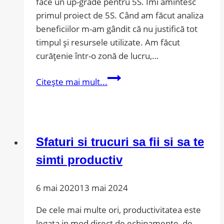
face un up-grade pentru 5S. Îmi amintesc
primul proiect de 5S. Când am făcut analiza
beneficiilor m-am gândit că nu justifică tot
timpul și resursele utilizate. Am făcut
curățenie într-o zonă de lucru,…
Up-
Citește mai mult...
grade
pentru
5S
–
Sfaturi si trucuri sa fii si sa te
tot
ce
simti productiv
este
nevoie
6 mai 2020
13 mai 2024
De cele mai multe ori, productivitatea este
legata in mod direct de echipamente, de