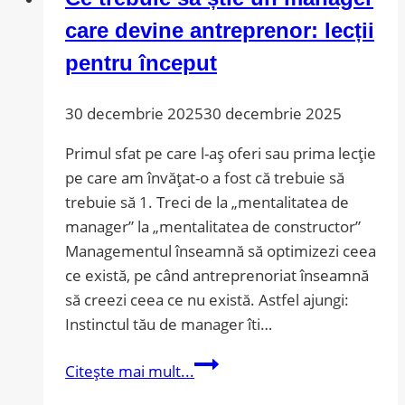
care devine antreprenor: lecții
pentru început
30 decembrie 2025
30 decembrie 2025
Primul sfat pe care l-aș oferi sau prima lecție
pe care am învățat-o a fost că trebuie să
trebuie să 1. Treci de la „mentalitatea de
manager” la „mentalitatea de constructor”
Managementul înseamnă să optimizezi ceea
ce există, pe când antreprenoriat înseamnă
să creezi ceea ce nu există. Astfel ajungi:
Instinctul tău de manager îti…
Ce
Citește mai mult...
trebuie