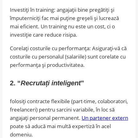
Investiți în training: angajații bine pregătiți și
împuterniciți fac mai puține greșeli și lucrează
mai eficient. Un training nu este un cost, ci o
investiție care reduce risipa.
Corelați costurile cu performanța: Asigurați-vă că
costurile cu personalul (salariile) sunt corelate cu
performanța și productivitatea.
2. “
Recrutați inteligent
”
folosiți contracte flexibile (part-time, colaboratori,
freelanceri) pentru sarcini variabile, în loc să
angajați personal permanent.
Un partener extern
poate să aducă mai multă expertiză în acel
domeniu.