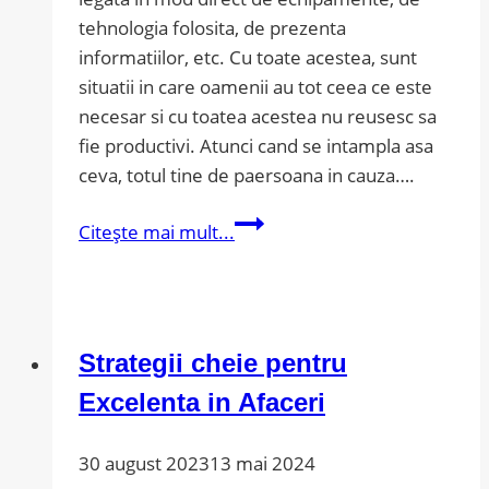
tehnologia folosita, de prezenta
informatiilor, etc. Cu toate acestea, sunt
situatii in care oamenii au tot ceea ce este
necesar si cu toatea acestea nu reusesc sa
fie productivi. Atunci cand se intampla asa
ceva, totul tine de paersoana in cauza….
Sfaturi
Citește mai mult...
si
trucuri
sa
fii
Strategii cheie pentru
si
sa
Excelenta in Afaceri
te
simti
30 august 2023
13 mai 2024
productiv