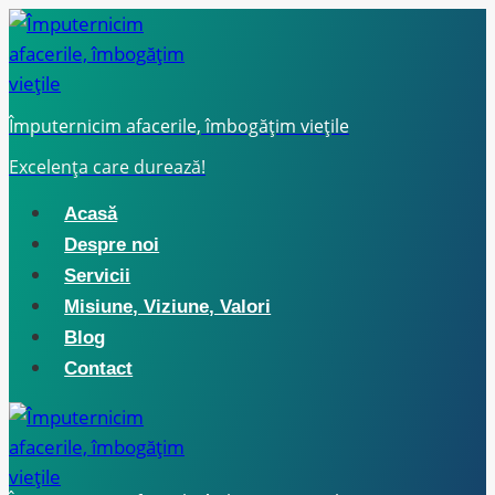
Skip
to
content
Împuternicim afacerile, îmbogățim viețile
Excelența care durează!
Acasă
Despre noi
Servicii
Misiune, Viziune, Valori
Blog
Contact