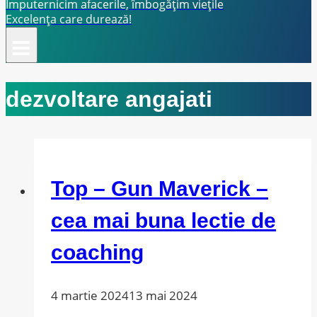
Împuternicim afacerile, îmbogățim viețile
Excelența care durează!
dezvoltare angajati
Top – Gun Maverick –
cea mai buna lectie de
coaching
4 martie 2024
13 mai 2024