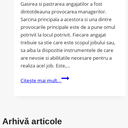
Gasirea si pastrarea angajatilor a fost
dintotdeauna provocarea managerilor.
Sarcina principala a acestora si una dintre
provocarile principale este de a pune omul
potrivit la locul potrivit. Fiecare angajat
trebuie sa stie care este scopul jobului sau,
sa aiba la dispozitie instrumentele de care
are nevoie si abilitatile necesare pentru a
realiza acel job. Este,…
Top
Citește mai mult...
–
Gun
Maverick
–
cea
Arhivă articole
mai