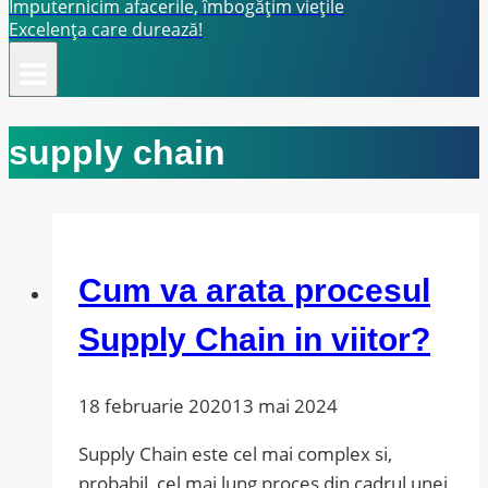
Împuternicim afacerile, îmbogățim viețile
Excelența care durează!
supply chain
Cum va arata procesul
Supply Chain in viitor?
18 februarie 2020
13 mai 2024
Supply Chain este cel mai complex si,
probabil, cel mai lung proces din cadrul unei