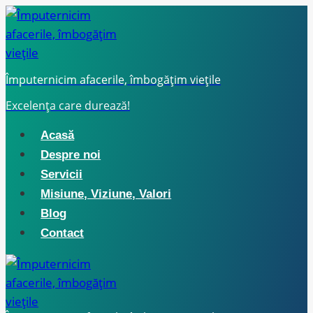
Skip
to
content
Împuternicim afacerile, îmbogățim viețile
Excelența care durează!
Acasă
Despre noi
Servicii
Misiune, Viziune, Valori
Blog
Contact