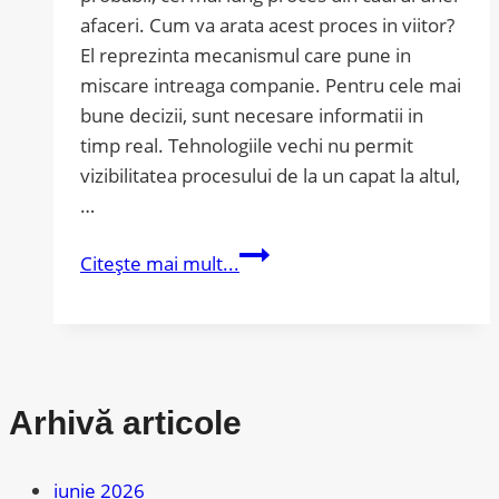
afaceri. Cum va arata acest proces in viitor?
El reprezinta mecanismul care pune in
miscare intreaga companie. Pentru cele mai
bune decizii, sunt necesare informatii in
timp real. Tehnologiile vechi nu permit
vizibilitatea procesului de la un capat la altul,
…
Cum
Citește mai mult...
va
arata
procesul
Supply
Chain
Arhivă articole
in
viitor?
iunie 2026